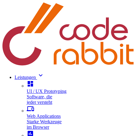
keyboard_arrow_down
Leistungen
dashboard
UI / UX Prototyping
Software, die
jeder versteht
phonelink
Web Applications
Starke Werkzeuge
im Browser
assessment