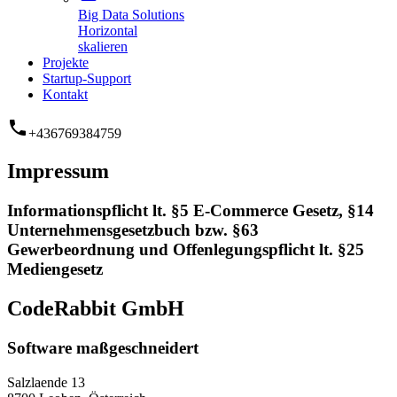
Big Data Solutions
Horizontal
skalieren
Projekte
Startup-Support
Kontakt
phone
+436769384759
Impressum
Informationspflicht lt. §5 E-Commerce Gesetz, §14
Unternehmensgesetzbuch bzw. §63
Gewerbeordnung und Offenlegungspflicht lt. §25
Mediengesetz
CodeRabbit GmbH
Software maßgeschneidert
Salzlaende 13