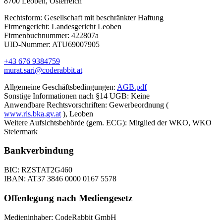
8700 Leoben, Österreich
Rechtsform:
Gesellschaft mit beschränkter Haftung
Firmengericht:
Landesgericht Leoben
Firmenbuchnummer:
422807a
UID-Nummer:
ATU69007905
+43 676 9384759
murat.sari@coderabbit.at
Allgemeine Geschäftsbedingungen:
AGB.pdf
Sonstige Informationen nach §14 UGB:
Keine
Anwendbare Rechtsvorschriften:
Gewerbeordnung (
www.ris.bka.gv.at
), Leoben
Weitere Aufsichtsbehörde (gem. ECG):
Mitglied der WKO, WKO
Steiermark
Bankverbindung
BIC:
RZSTAT2G460
IBAN:
AT37 3846 0000 0167 5578
Offenlegung nach Mediengesetz
Medieninhaber:
CodeRabbit GmbH